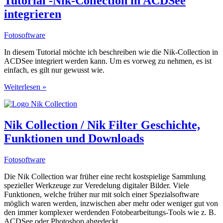
Tutorial -Nik-Collection in ACDSee
gestoßen
integrieren
Fotosoftware
In diesem Tutorial möchte ich beschreiben wie die Nik-Collection in
ACDSee integriert werden kann. Um es vorweg zu nehmen, es ist
einfach, es gilt nur gewusst wie.
Tutorial
Weiterlesen »
-
Nik-
Collection
in
Nik Collection / Nik Filter Geschichte,
ACDSee
Funktionen und Downloads
integrieren
Fotosoftware
Die Nik Collection war früher eine recht kostspielige Sammlung
spezieller Werkzeuge zur Veredelung digitaler Bilder. Viele
Funktionen, welche früher nur mit solch einer Spezialsoftware
möglich waren werden, inzwischen aber mehr oder weniger gut von
den immer komplexer werdenden Fotobearbeitungs-Tools wie z. B.
ACDSee oder Photoshop abgedeckt.