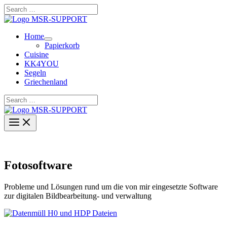
Zum
Search
Inhalt
…
springen
Home
Papierkorb
Cuisine
KK4YOU
Segeln
Griechenland
Search
…
Fotosoftware
Probleme und Lösungen rund um die von mir eingesetzte Software
zur digitalen Bildbearbeitung- und verwaltung