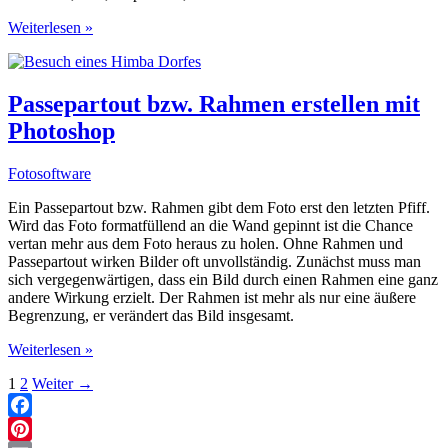
Fotos
Weiterlesen »
organisieren,
verwalten
und
archivieren
Passepartout bzw. Rahmen erstellen mit
Photoshop
Fotosoftware
Ein Passepartout bzw. Rahmen gibt dem Foto erst den letzten Pfiff.
Wird das Foto formatfüllend an die Wand gepinnt ist die Chance
vertan mehr aus dem Foto heraus zu holen. Ohne Rahmen und
Passepartout wirken Bilder oft unvollständig. Zunächst muss man
sich vergegenwärtigen, dass ein Bild durch einen Rahmen eine ganz
andere Wirkung erzielt. Der Rahmen ist mehr als nur eine äußere
Begrenzung, er verändert das Bild insgesamt.
Passepartout
Weiterlesen »
bzw.
1
2
Weiter
→
Rahmen
erstellen
mit
Facebook
Photoshop