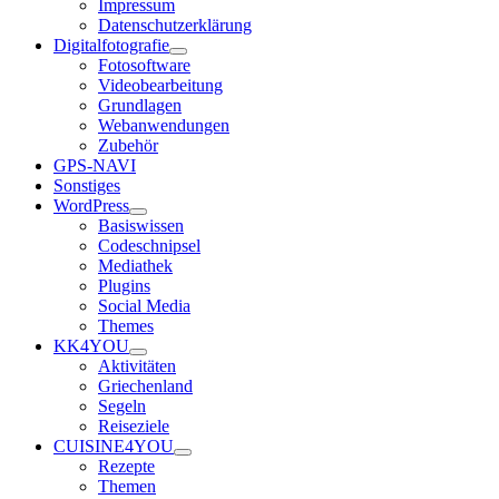
Impressum
Datenschutzerklärung
Digitalfotografie
Fotosoftware
Videobearbeitung
Grundlagen
Webanwendungen
Zubehör
GPS-NAVI
Sonstiges
WordPress
Basiswissen
Codeschnipsel
Mediathek
Plugins
Social Media
Themes
KK4YOU
Aktivitäten
Griechenland
Segeln
Reiseziele
CUISINE4YOU
Rezepte
Themen