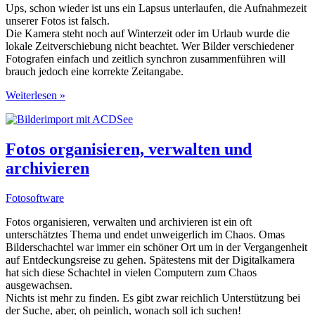
Ups, schon wieder ist uns ein Lapsus unterlaufen, die Aufnahmezeit
unserer Fotos ist falsch.
Die Kamera steht noch auf Winterzeit oder im Urlaub wurde die
lokale Zeitverschiebung nicht beachtet. Wer Bilder verschiedener
Fotografen einfach und zeitlich synchron zusammenführen will
brauch jedoch eine korrekte Zeitangabe.
Aufnahmezeit
Weiterlesen »
von
mehreren
Fotos
nachträglich
Fotos organisieren, verwalten und
ändern
archivieren
Fotosoftware
Fotos organisieren, verwalten und archivieren ist ein oft
unterschätztes Thema und endet unweigerlich im Chaos. Omas
Bilderschachtel war immer ein schöner Ort um in der Vergangenheit
auf Entdeckungsreise zu gehen. Spätestens mit der Digitalkamera
hat sich diese Schachtel in vielen Computern zum Chaos
ausgewachsen.
Nichts ist mehr zu finden. Es gibt zwar reichlich Unterstützung bei
der Suche, aber, oh peinlich, wonach soll ich suchen!