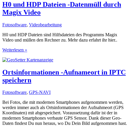
H0 und HDP Dateien -Datenmüll durch
Magix Video
Fotosoftware
,
Videobearbeitung
H0 und HDP Dateien sind Hilfsdateien des Programms Magix
Video und müllen den Rechner zu. Mehr dazu erfahrt ihr hier..
H0
Weiterlesen »
und
HDP
Dateien
-
Ortsinformationen -Aufnameort in IPTC
Datenmüll
speichern
durch
Magix
Video
Fotosoftware
,
GPS-NAVI
Bei Fotos, die mit modernen Smartphones aufgenommen werden,
werden immer auch als Ortsinformationen der Aufnahmeort (GPS
Koordinaten) mit abgespeichert. Voraussetzung dafür ist der in
modernen Smartphones verbaute GPS Sensor. Dank dieser Geo-
Daten findest Du nun heraus, wo Du Dein Bild aufgenommen hast.