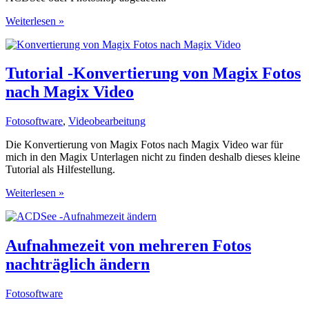
Nik
Weiterlesen »
Collection
/
Nik
Filter
Tutorial -Konvertierung von Magix Fotos
Geschichte,
nach Magix Video
Funktionen
und
Downloads
Fotosoftware
,
Videobearbeitung
Die Konvertierung von Magix Fotos nach Magix Video war für
mich in den Magix Unterlagen nicht zu finden deshalb dieses kleine
Tutorial als Hilfestellung.
Tutorial
Weiterlesen »
-
Konvertierung
von
Magix
Aufnahmezeit von mehreren Fotos
Fotos
nachträglich ändern
nach
Magix
Video
Fotosoftware