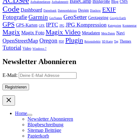
ACDSee
BaseCamp
Bildgröße
Blog
CMS
Aufnahmedatum
Aufnahmezeit
Code
EXIF
Dashboard
Design
Datenbank
Datenreduktion
Diashow
Garmin
Fotografie
GeoSetter
Geotagging
GeoNames
Google Earth
GPS
IPTC
JPG Kompression
GPS-Karten
GPX
JPG
Kategorien
Kommentar
Magix
Magix Video
Magix Foto
Metadaten
Navi
Meta Daten
Plugin
Oregon
OpenStreetMap
Themes
PDF
Reisezubehör
SD Karte
Tag
Tutorial
Video
Windows 7
Newsletter Abonnieren
E-Mail:
Home
Newsletter Abonnieren
Blogbeschreibung
Sitemap Beiträge
Papierkorb