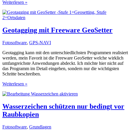
Ortsinformationen
Weiterlesen »
-
Aufnameort
in
IPTC
speichern
Geotagging mit Freeware GeoSetter
Fotosoftware
,
GPS-NAVI
Geotagging kann mit den unterschiedlichsten Programmen realisiert
werden, mein Favorit ist die Freeware GeoSetter welche wirklich
umfangreichste Anwendungen abdeckt. Ich möchte hier nicht auf
das Programm im Detail eingehen, sondern nur die wichtigsten
Schritte beschreiben.
Geotagging
Weiterlesen »
mit
Freeware
GeoSetter
Wasserzeichen schützen nur bedingt vor
Raubkopien
Fotosoftware
,
Grundlagen