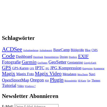
Schlagwörter
ACDSee
BaseCamp
Bildgröße
Blog
CMS
Aufnahmedatum
Aufnahmezeit
Code
EXIF
Dashboard
Design
Datenbank
Datenreduktion
Diashow
Garmin
Fotografie
GeoSetter
Geotagging
GeoNames
Google Earth
GPS
IPTC
JPG Kompression
GPS-Karten
GPX
JPG
Kategorien
Kommentar
Magix
Magix Video
Magix Foto
Metadaten
Navi
Meta Daten
Plugin
Oregon
OpenStreetMap
Themes
PDF
Reisezubehör
SD Karte
Tag
Tutorial
Video
Windows 7
Newsletter Abonnieren
E-Mail: