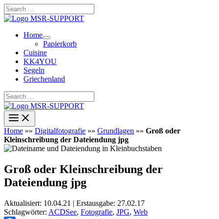
Zum
Search
Inhalt
…
springen
Home
Papierkorb
Cuisine
KK4YOU
Segeln
Griechenland
Search
…
Home
»»
Digitalfotografie
»»
Grundlagen
»»
Groß oder
Kleinschreibung der Dateiendung jpg
Groß oder Kleinschreibung der
Dateiendung jpg
Aktualisiert: 10.04.21 | Erstausgabe: 27.02.17
Schlagwörter:
ACDSee
,
Fotografie
,
JPG
,
Web