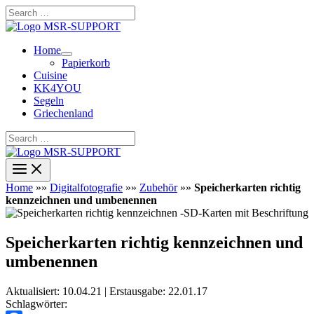
Zum
Search
Inhalt
…
springen
Home
Papierkorb
Cuisine
KK4YOU
Segeln
Griechenland
Search
…
Home
»»
Digitalfotografie
»»
Zubehör
»»
Speicherkarten richtig
kennzeichnen und umbenennen
Speicherkarten richtig kennzeichnen und
umbenennen
Aktualisiert: 10.04.21 | Erstausgabe: 22.01.17
Schlagwörter: