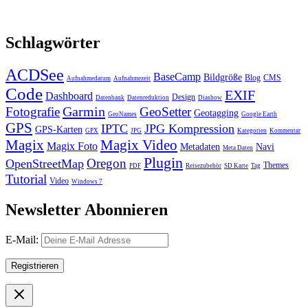
Schlagwörter
ACDSee
BaseCamp
Bildgröße
Blog
CMS
Aufnahmedatum
Aufnahmezeit
Code
EXIF
Dashboard
Design
Datenbank
Datenreduktion
Diashow
Garmin
Fotografie
GeoSetter
Geotagging
GeoNames
Google Earth
GPS
IPTC
JPG Kompression
GPS-Karten
GPX
JPG
Kategorien
Kommentar
Magix
Magix Video
Magix Foto
Metadaten
Navi
Meta Daten
Plugin
Oregon
OpenStreetMap
Themes
PDF
Reisezubehör
SD Karte
Tag
Tutorial
Video
Windows 7
Newsletter Abonnieren
E-Mail: