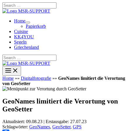
Zum
Search
Inhalt
…
springen
Home
Papierkorb
Cuisine
KK4YOU
Segeln
Griechenland
Search
…
Home
»»
Digitalfotografie
»»
GeoNames limitiert die Verortung
von GeoSetter
GeoNames limitiert die Verortung von
GeoSetter
Aktualisiert: 09.08.23 | Erstausgabe: 27.07.23
Schlagwörter:
GeoNames
,
GeoSetter
,
GPS