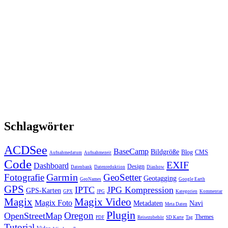
Schlagwörter
ACDSee
BaseCamp
Bildgröße
Blog
CMS
Aufnahmedatum
Aufnahmezeit
Code
EXIF
Dashboard
Design
Datenbank
Datenreduktion
Diashow
Garmin
Fotografie
GeoSetter
Geotagging
GeoNames
Google Earth
GPS
IPTC
JPG Kompression
GPS-Karten
GPX
JPG
Kategorien
Kommentar
Magix
Magix Video
Magix Foto
Metadaten
Navi
Meta Daten
Plugin
Oregon
OpenStreetMap
Themes
PDF
Reisezubehör
SD Karte
Tag
Tutorial