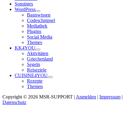
Sonstiges
WordPress
Basiswissen
Codeschnipsel
Mediathek
Plugins
Social Media
Themes
KK4YOU
Aktivitäten
Griechenland
Segeln
Reiseziele
CUISINE4YOU
Rezepte
Themen
Copyright © 2026 MSR-SUPPORT |
Anmelden
|
Impressum
|
Datenschutz
Nach
oben
scrollen