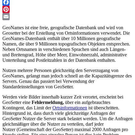
Facebook
Pinterest
Email
GeoNames ist eine freie, geografische Datenbank und wird von
Geosetter bei der Erstellung von Ortsinformationen verwendet. Die
GeoNames-Datenbank enthält über 10 Millionen geografische
Namen, die über 9 Millionen topografischen Objekten entsprechen.
Neben Ortsnamen in verschiedenen Sprachen sind auch Längen-
und Breitengrad, Höhe über Meer, Einwohnerzahl, administrative
Unterteilung und Postleitzahlen in der Datenbank enthalten.
Nutzen mehrere Personen gleichzeitig den Serverzugang von
GeoNames, gelangt man jedoch schnell an die Kapazitätsgrenze des
Servers. Genau das passiert bei Verwendung der
Standardeinstellungen von GeoSetter.
Werden viele Bilder innerhalb kurzer Zeit verortet, erscheint bei
GeoSetter eine
Fehlermeldung,
über ein aufgebrauchtes
Kontingent, das Limit der
Ortsinformationen
ist überschritten.
Hintergrund ist, dass durch viele gleichzeitige Anfragen der
GeoSetter Nutzer die Server stark belastet werden. Um die Anfragen
gleichmäßiger über die Nutzer zu verteilen, darf jeder
Nutzer
(Gemeinschaft der GeoSetter)
maximal 2000 Anfragen pro
Stunde stellen. Für eine einzelne Person ist dies kein Problem.